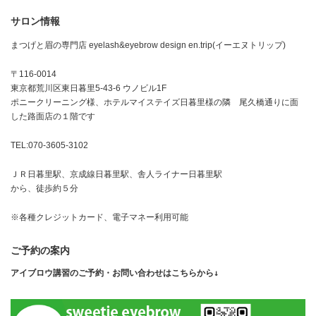
サロン情報
まつげと眉の専門店 eyelash&eyebrow design en.trip(イーエヌトリップ)
〒116-0014
東京都荒川区東日暮里5-43-6 ウノビル1F
ポニークリーニング様、ホテルマイステイズ日暮里様の隣 尾久橋通りに面
した路面店の１階です
TEL:070-3605-3102
ＪＲ日暮里駅、京成線日暮里駅、舎人ライナー日暮里駅
から、徒歩約５分
※各種クレジットカード、電子マネー利用可能
ご予約の案内
アイブロウ講習のご予約・お問い合わせはこちらから↓