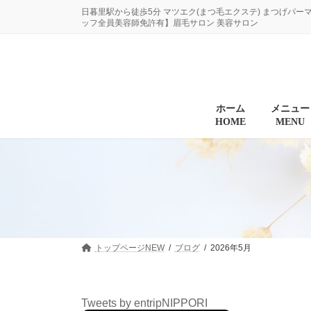
コ
ナ
日暮里駅から徒歩5分 マツエク(まつ毛エクステ) まつげパー
ン
ビ
ッフ全員美容師免許有】眉毛サロン 美容サロン
テ
ゲ
ン
ー
ツ
シ
へ
ョ
ス
ン
キ
に
ホーム
メニュー
HOME
MENU
ッ
移
プ
動
トップページNEW
ブログ
2026年5月
Tweets by entripNIPPORI