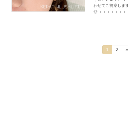
わせてご提案しま
◎ ＋＋＋＋＋＋＋＋
投
固
1
固
2
»
定
定
稿
ペ
ペ
ー
ー
ナ
ジ
ジ
ビ
ゲ
ー
シ