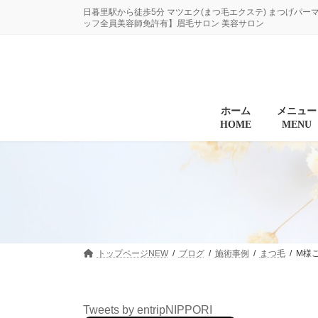
コ
ナ
日暮里駅から徒歩5分 マツエク(まつ毛エクステ) まつげパー
ン
ビ
ッフ全員美容師免許有】眉毛サロン 美容サロン
テ
ゲ
ン
ー
ツ
シ
へ
ョ
ス
ン
キ
に
ホーム
メニュー
HOME
MENU
ッ
移
プ
動
トップページNEW
ブログ
施術事例
まつ毛
M様
Tweets by entripNIPPORI