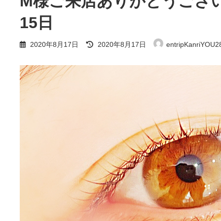
M様ご来店ありがとうござい
15日
最
2020年8月17日
2020年8月17日
entripKanriYOU2
終
更
新
日
時
: