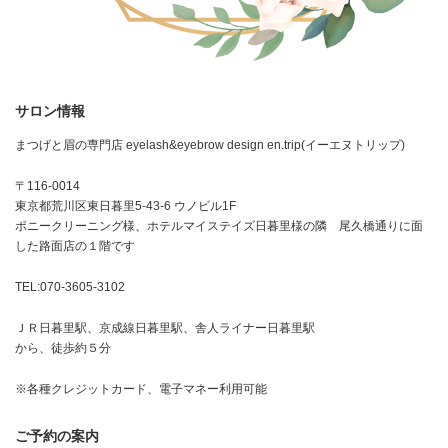
サロン情報
まつげと眉の専門店 eyelash&eyebrow design en.trip(イーエヌトリップ)
〒116-0014
東京都荒川区東日暮里5-43-6 ウノビル1F
ポニークリーニング様、ホテルマイステイズ日暮里様の隣 尾久橋通りに面
した路面店の１階です
TEL:070-3605-3102
ＪＲ日暮里駅、京成線日暮里駅、舎人ライナー日暮里駅
から、徒歩約５分
※各種クレジットカード、電子マネー利用可能
ご予約の案内