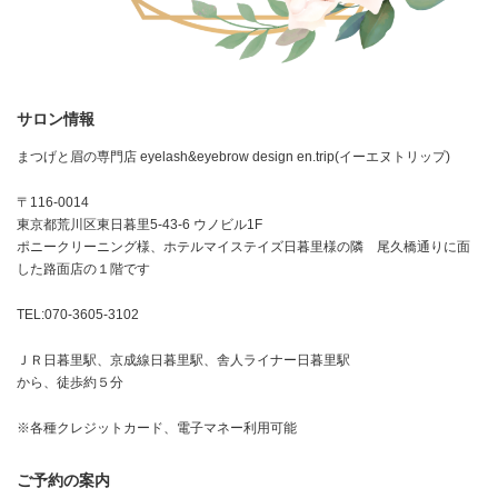
サロン情報
まつげと眉の専門店 eyelash&eyebrow design en.trip(イーエヌトリップ)
〒116-0014
東京都荒川区東日暮里5-43-6 ウノビル1F
ポニークリーニング様、ホテルマイステイズ日暮里様の隣 尾久橋通りに面
した路面店の１階です
TEL:070-3605-3102
ＪＲ日暮里駅、京成線日暮里駅、舎人ライナー日暮里駅
から、徒歩約５分
※各種クレジットカード、電子マネー利用可能
ご予約の案内