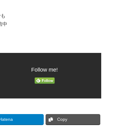
でも
信中
Follow me!
Hatena
Copy