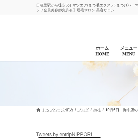
コ
ナ
日暮里駅から徒歩5分 マツエク(まつ毛エクステ) まつげパー
ン
ビ
ッフ全員美容師免許有】眉毛サロン 美容サロン
テ
ゲ
ン
ー
ツ
シ
へ
ョ
ス
ン
キ
に
ホーム
メニュー
HOME
MENU
ッ
移
プ
動
トップページNEW
ブログ
御礼
10月6日 御来店
Tweets by entripNIPPORI