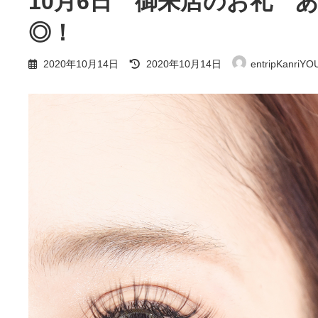
10月6日 御来店のお礼 
◎！
最
2020年10月14日
2020年10月14日
entripKanriYO
終
更
新
日
時
: