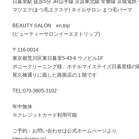
日暮里駅 徒歩5分 JR山手線 京浜東北線 常磐線 京成電鉄
マツエク(まつ毛エクステ) ネイルサロン まつ毛パーマ
BEAUTY SALON en.trip
(ビューティーサロンイーエヌトリップ)
〒116-0014
東京都荒川区東日暮里5-43-6 ウノビル1F
ポニークリーニング様、ホテルマイステイズ日暮里様の
尾久橋通りに面した路面店の１階です
TEL:070-3605-3102
年中無休
※クレジットカード利用可能
ご予約・お問い合わせは公式ホームページより