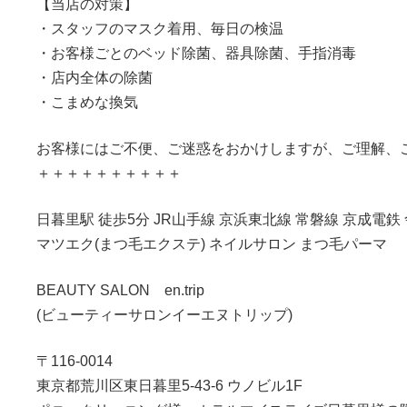
【当店の対策】
・スタッフのマスク着用、毎日の検温
・お客様ごとのベッド除菌、器具除菌、手指消毒
・店内全体の除菌
・こまめな換気
お客様にはご不便、ご迷惑をおかけしますが、ご理解、
＋＋＋＋＋＋＋＋＋＋
日暮里駅 徒歩5分 JR山手線 京浜東北線 常磐線 京成電鉄
マツエク(まつ毛エクステ) ネイルサロン まつ毛パーマ
BEAUTY SALON en.trip
(ビューティーサロンイーエヌトリップ)
〒116-0014
東京都荒川区東日暮里5-43-6 ウノビル1F