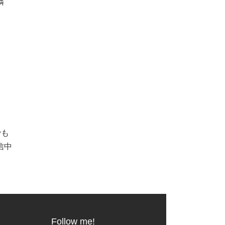
隣
でも
信中
Follow me!