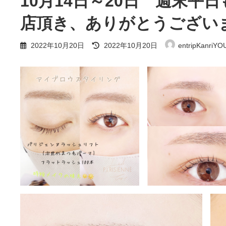
10月14日～20日 週末平
店頂き、ありがとうござい
最
2022年10月20日
2022年10月20日
entripKanriYO
終
更
新
日
時
: