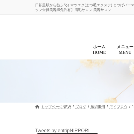
コ
ナ
日暮里駅から徒歩5分 マツエク(まつ毛エクステ) まつげパー
ン
ビ
ッフ全員美容師免許有】眉毛サロン 美容サロン
テ
ゲ
ン
ー
ツ
シ
へ
ョ
ス
ン
キ
に
ホーム
メニュー
HOME
MENU
ッ
移
プ
動
トップページNEW
ブログ
施術事例
アイブロウ
Tweets by entripNIPPORI