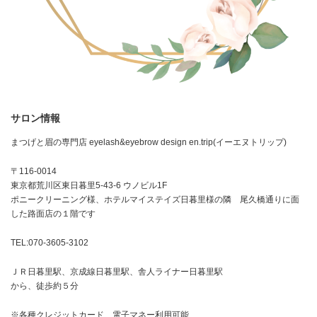
サロン情報
まつげと眉の専門店 eyelash&eyebrow design en.trip(イーエヌトリップ)
〒116-0014
東京都荒川区東日暮里5-43-6 ウノビル1F
ポニークリーニング様、ホテルマイステイズ日暮里様の隣 尾久橋通りに面
した路面店の１階です
TEL:070-3605-3102
ＪＲ日暮里駅、京成線日暮里駅、舎人ライナー日暮里駅
から、徒歩約５分
※各種クレジットカード、電子マネー利用可能