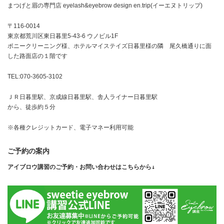
まつげと眉の専門店 eyelash&eyebrow design en.trip(イーエヌトリップ)
〒116-0014
東京都荒川区東日暮里5-43-6 ウノビル1F
ポニークリーニング様、ホテルマイステイズ日暮里様の隣 尾久橋通りに面
した路面店の１階です
TEL:070-3605-3102
ＪＲ日暮里駅、京成線日暮里駅、舎人ライナー日暮里駅
から、徒歩約５分
※各種クレジットカード、電子マネー利用可能
ご予約の案内
アイブロウ講習のご予約・お問い合わせはこちらから↓