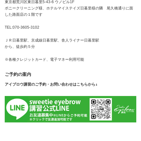
東京都荒川区東日暮里5-43-6 ウノビル1F
ポニークリーニング様、ホテルマイステイズ日暮里様の隣 尾久橋通りに面
した路面店の１階です
TEL:070-3605-3102
ＪＲ日暮里駅、京成線日暮里駅、舎人ライナー日暮里駅
から、徒歩約５分
※各種クレジットカード、電子マネー利用可能
ご予約の案内
アイブロウ講習のご予約・お問い合わせはこちらから↓