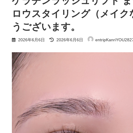
ケラチンラッシュリフト ま
ロウスタイリング（メイク
うございます。
最
2026年6月6日
2026年6月6日
entripKanriYOU282
終
更
新
日
時
: