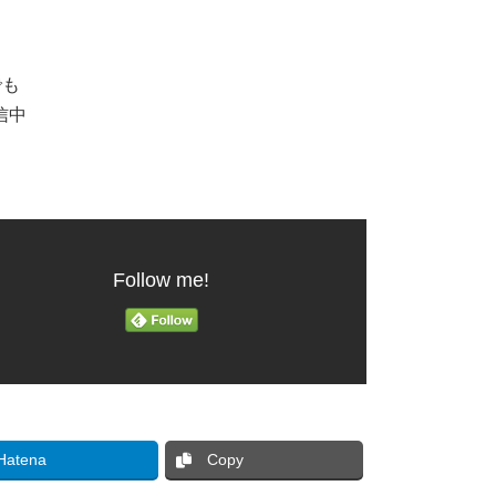
でも
信中
Follow me!
Hatena
Copy