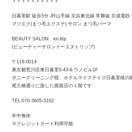
＋＋＋＋＋＋＋＋＋＋
日暮里駅 徒歩5分 JR山手線 京浜東北線 常磐線 京成電鉄
マツエク(まつ毛エクステ) サロン まつ毛パーマ
BEAUTY SALON en.trip
(ビューティーサロンイーエヌトリップ)
〒116-0014
東京都荒川区東日暮里5-43-6 ウノビル1F
ポニークリーニング様、ホテルマイステイズ日暮里様の
尾久橋通りに面した路面店の１階です
TEL:070-3605-3102
年中無休
※クレジットカード利用可能