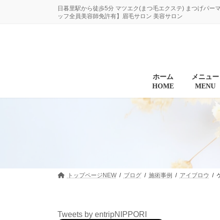
コ
ナ
日暮里駅から徒歩5分 マツエク(まつ毛エクステ) まつげパー
ン
ビ
ッフ全員美容師免許有】眉毛サロン 美容サロン
テ
ゲ
ン
ー
ツ
シ
へ
ョ
ス
ン
キ
に
ホーム
メニュー
HOME
MENU
ッ
移
プ
動
トップページNEW
ブログ
施術事例
アイブロウ
Tweets by entripNIPPORI