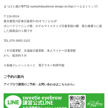
まつげと眉の専門店 eyelash&eyebrow design en.trip(イーエヌトリップ)
〒116-0014
東京都荒川区東日暮里5-43-6 ウノビル1F
ポニークリーニング様、ホテルマイステイズ日暮里様の隣 尾久橋通りに面
した路面店の１階です
TEL:070-3605-3102
ＪＲ日暮里駅、京成線日暮里駅、舎人ライナー日暮里駅
から、徒歩約５分
※各種クレジットカード、電子マネー利用可能
ご予約の案内
アイブロウ講習のご予約・お問い合わせはこちらから↓