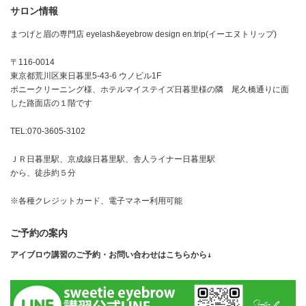
サロン情報
まつげと眉の専門店 eyelash&eyebrow design en.trip(イーエヌトリップ)
〒116-0014
東京都荒川区東日暮里5-43-6 ウノビル1F
ポニークリーニング様、ホテルマイステイズ日暮里様の隣 尾久橋通りに面
した路面店の１階です
TEL:070-3605-3102
ＪＲ日暮里駅、京成線日暮里駅、舎人ライナー日暮里駅
から、徒歩約５分
※各種クレジットカード、電子マネー利用可能
ご予約の案内
アイブロウ講習のご予約・お問い合わせはこちらから↓