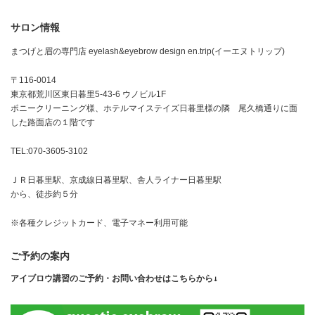
サロン情報
まつげと眉の専門店 eyelash&eyebrow design en.trip(イーエヌトリップ)
〒116-0014
東京都荒川区東日暮里5-43-6 ウノビル1F
ポニークリーニング様、ホテルマイステイズ日暮里様の隣 尾久橋通りに面
した路面店の１階です
TEL:070-3605-3102
ＪＲ日暮里駅、京成線日暮里駅、舎人ライナー日暮里駅
から、徒歩約５分
※各種クレジットカード、電子マネー利用可能
ご予約の案内
アイブロウ講習のご予約・お問い合わせはこちらから↓