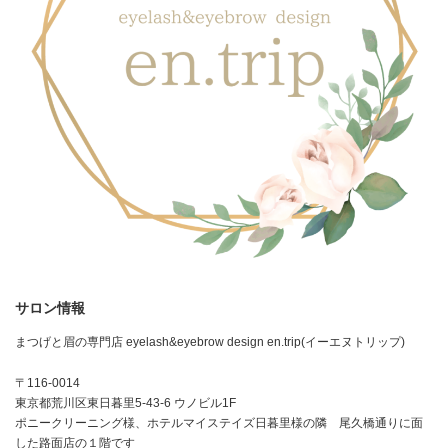
サロン情報
まつげと眉の専門店 eyelash&eyebrow design en.trip(イーエヌトリップ)
〒116-0014
東京都荒川区東日暮里5-43-6 ウノビル1F
ポニークリーニング様、ホテルマイステイズ日暮里様の隣 尾久橋通りに面
した路面店の１階です