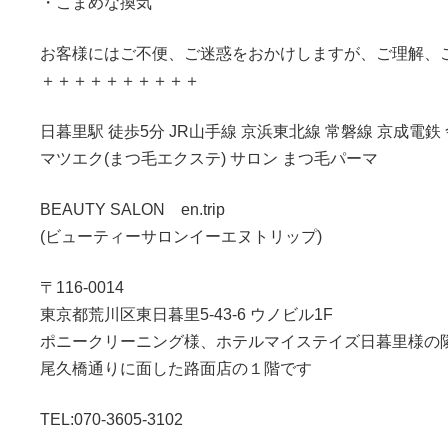
・こまめな換気
お客様にはご不便、ご迷惑をおかけしますが、ご理解、
＋＋＋＋＋＋＋＋＋＋
日暮里駅 徒歩5分 JR山手線 京浜東北線 常磐線 京成電鉄
マツエク(まつ毛エクステ) サロン まつ毛パーマ
BEAUTY SALON en.trip
(ビューティーサロンイーエヌトリップ)
〒116-0014
東京都荒川区東日暮里5-43-6 ウノビル1F
ポニークリーニング様、ホテルマイステイズ日暮里様の
尾久橋通りに面した路面店の１階です
TEL:070-3605-3102