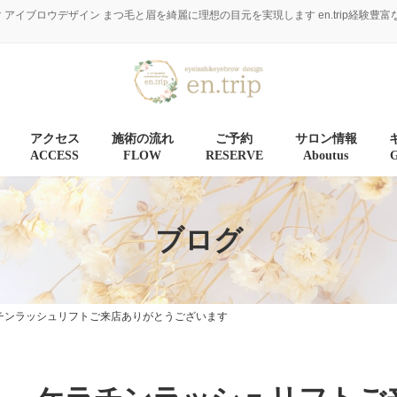
マ アイブロウデザイン まつ毛と眉を綺麗に理想の目元を実現します en.trip経
アクセス
施術の流れ
ご予約
サロン情報
ACCESS
FLOW
RESERVE
Aboutus
ブログ
チンラッシュリフトご来店ありがとうございます