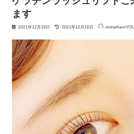
ケラチンラッシュリフトご
ます
最
2021年12月16日
2021年12月16日
entripKanriYO
終
更
新
日
時
: