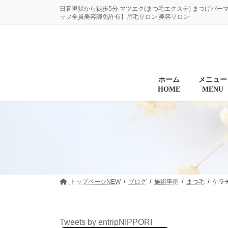
コ
ナ
日暮里駅から徒歩5分 マツエク(まつ毛エクステ) まつげパー
ン
ビ
ッフ全員美容師免許有】眉毛サロン 美容サロン
テ
ゲ
ン
ー
ツ
シ
へ
ョ
ス
ン
キ
に
ホーム
メニュー
HOME
MENU
ッ
移
プ
動
トップページNEW
ブログ
施術事例
まつ毛
ケラ
Tweets by entripNIPPORI