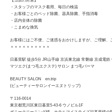
【当店の対策】
・スタッフのマスク着用、毎日の検温
・お客様ごとのベッド除菌、器具除菌、手指消毒
・店内全体の除菌
・こまめな換気
お客様にはご不便、ご迷惑をおかけしますが、ご理解、
＋＋＋＋＋＋＋＋＋＋
日暮里駅 徒歩5分 JR山手線 京浜東北線 常磐線 京成電鉄
マツエク(まつ毛エクステ) サロン まつ毛パーマ
BEAUTY SALON en.trip
(ビューティーサロンイーエヌトリップ)
〒116-0014
東京都荒川区東日暮里5-43-6 ウノビル1F
ポニークリーニング様、ホテルマイステイズ日暮里様の