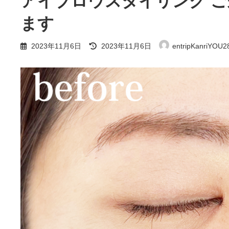
アイブロウスタイリング 
ます
最
2023年11月6日
2023年11月6日
entripKanriYOU2
終
更
新
日
時
: