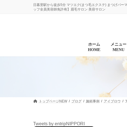
コ
ナ
日暮里駅から徒歩5分 マツエク(まつ毛エクステ) まつげパー
ン
ビ
ッフ全員美容師免許有】眉毛サロン 美容サロン
テ
ゲ
ン
ー
ツ
シ
へ
ョ
ス
ン
キ
に
ホーム
メニュー
HOME
MENU
ッ
移
プ
動
トップページNEW
ブログ
施術事例
アイブロウ
Tweets by entripNIPPORI