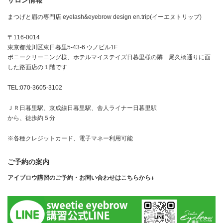
サロン情報
まつげと眉の専門店 eyelash&eyebrow design en.trip(イーエヌトリップ)
〒116-0014
東京都荒川区東日暮里5-43-6 ウノビル1F
ポニークリーニング様、ホテルマイステイズ日暮里様の隣 尾久橋通りに面
した路面店の１階です
TEL:070-3605-3102
ＪＲ日暮里駅、京成線日暮里駅、舎人ライナー日暮里駅
から、徒歩約５分
※各種クレジットカード、電子マネー利用可能
ご予約の案内
アイブロウ講習のご予約・お問い合わせはこちらから↓