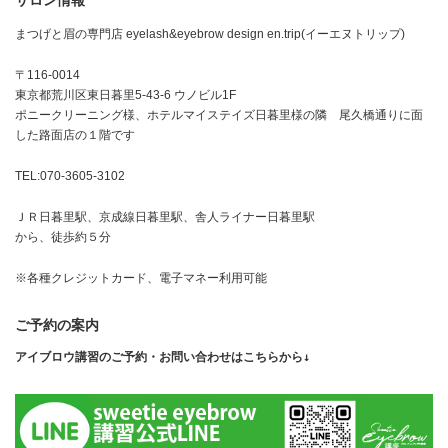
サロン情報
まつげと眉の専門店 eyelash&eyebrow design en.trip(イーエヌトリップ)
〒116-0014
東京都荒川区東日暮里5-43-6 ウノビル1F
ポニークリーニング様、ホテルマイステイズ日暮里様の隣 尾久橋通りに面
した路面店の１階です
TEL:070-3605-3102
ＪＲ日暮里駅、京成線日暮里駅、舎人ライナー日暮里駅
から、徒歩約５分
※各種クレジットカード、電子マネー利用可能
ご予約の案内
アイブロウ講習のご予約・お問い合わせはこちらから↓