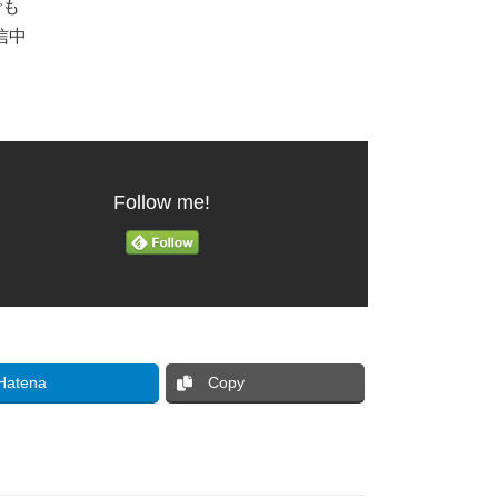
でも
信中
Follow me!
Hatena
Copy