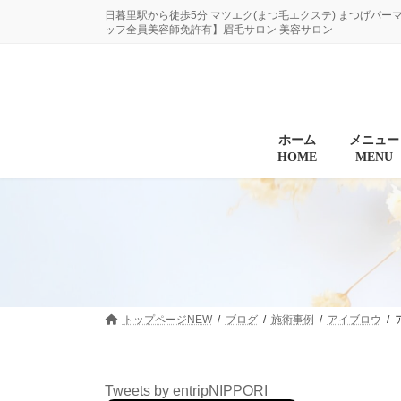
コ
ナ
日暮里駅から徒歩5分 マツエク(まつ毛エクステ) まつげパー
ン
ビ
ッフ全員美容師免許有】眉毛サロン 美容サロン
テ
ゲ
ン
ー
ツ
シ
へ
ョ
ス
ン
キ
に
ホーム
メニュー
HOME
MENU
ッ
移
プ
動
トップページNEW
ブログ
施術事例
アイブロウ
Tweets by entripNIPPORI