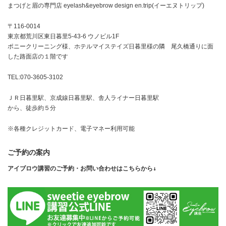
まつげと眉の専門店 eyelash&eyebrow design en.trip(イーエヌトリップ)
〒116-0014
東京都荒川区東日暮里5-43-6 ウノビル1F
ポニークリーニング様、ホテルマイステイズ日暮里様の隣 尾久橋通りに面
した路面店の１階です
TEL:070-3605-3102
ＪＲ日暮里駅、京成線日暮里駅、舎人ライナー日暮里駅
から、徒歩約５分
※各種クレジットカード、電子マネー利用可能
ご予約の案内
アイブロウ講習のご予約・お問い合わせはこちらから↓