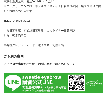
東京都荒川区東日暮里5-43-6 ウノビル1F
ポニークリーニング様、ホテルマイステイズ日暮里様の隣 尾久橋通りに面
した路面店の１階です
TEL:070-3605-3102
ＪＲ日暮里駅、京成線日暮里駅、舎人ライナー日暮里駅
から、徒歩約５分
※各種クレジットカード、電子マネー利用可能
ご予約の案内
アイブロウ講習のご予約・お問い合わせはこちらから↓