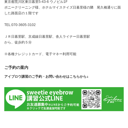
東京都荒川区東日暮里5-43-6 ウノビル1F
ポニークリーニング様、ホテルマイステイズ日暮里様の隣 尾久橋通りに面
した路面店の１階です
TEL:070-3605-3102
ＪＲ日暮里駅、京成線日暮里駅、舎人ライナー日暮里駅
から、徒歩約５分
※各種クレジットカード、電子マネー利用可能
ご予約の案内
アイブロウ講習のご予約・お問い合わせはこちらから↓