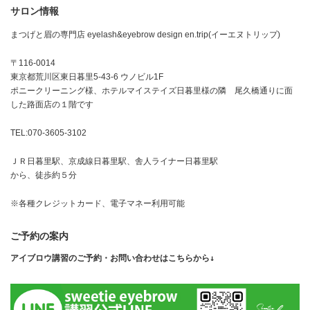
サロン情報
まつげと眉の専門店 eyelash&eyebrow design en.trip(イーエヌトリップ)
〒116-0014
東京都荒川区東日暮里5-43-6 ウノビル1F
ポニークリーニング様、ホテルマイステイズ日暮里様の隣 尾久橋通りに面
した路面店の１階です
TEL:070-3605-3102
ＪＲ日暮里駅、京成線日暮里駅、舎人ライナー日暮里駅
から、徒歩約５分
※各種クレジットカード、電子マネー利用可能
ご予約の案内
アイブロウ講習のご予約・お問い合わせはこちらから↓