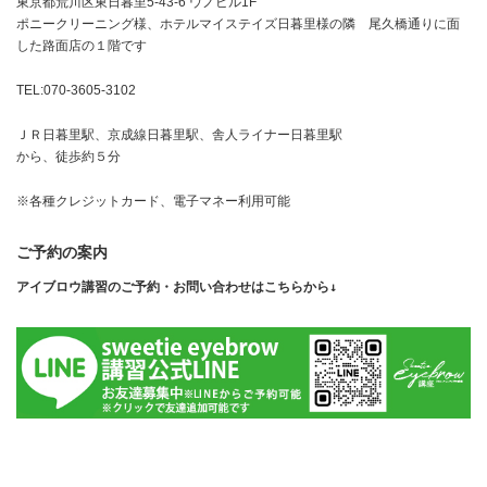
東京都荒川区東日暮里5-43-6 ウノビル1F
ポニークリーニング様、ホテルマイステイズ日暮里様の隣 尾久橋通りに面
した路面店の１階です
TEL:070-3605-3102
ＪＲ日暮里駅、京成線日暮里駅、舎人ライナー日暮里駅
から、徒歩約５分
※各種クレジットカード、電子マネー利用可能
ご予約の案内
アイブロウ講習のご予約・お問い合わせはこちらから↓