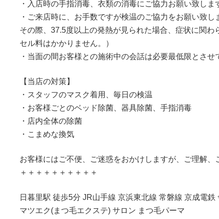
・入店時の手指消毒、衣類の消毒にご協力お願い致しま
・ご来店時に、お手数ですが検温のご協力をお願い致し
その際、37.5度以上の発熱が見られた場合、症状に関
セル料はかかりません。）
・当面の間お客様との施術中の会話は必要最低限とさせ
【当店の対策】
・スタッフのマスク着用、毎日の検温
・お客様ごとのベッド除菌、器具除菌、手指消毒
・店内全体の除菌
・こまめな換気
お客様にはご不便、ご迷惑をおかけしますが、ご理解、
＋＋＋＋＋＋＋＋＋＋
日暮里駅 徒歩5分 JR山手線 京浜東北線 常磐線 京成電鉄
マツエク(まつ毛エクステ) サロン まつ毛パーマ