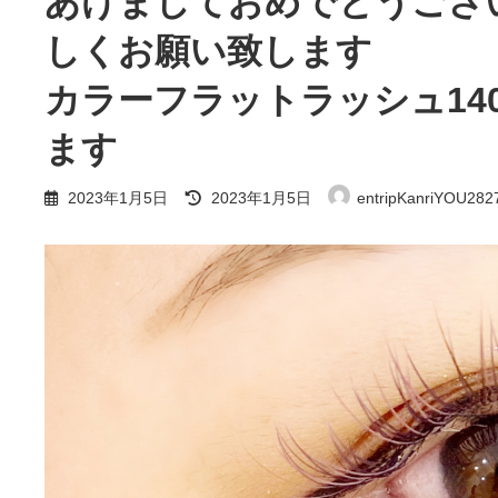
あけましておめでとうござ
しくお願い致します
カラーフラットラッシュ14
ます
最
2023年1月5日
2023年1月5日
entripKanriYOU282
終
更
新
日
時
: