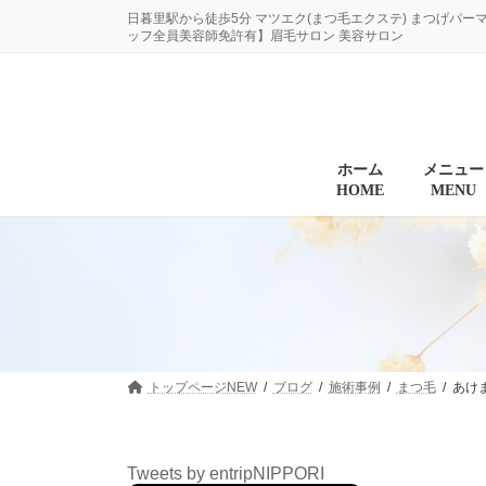
コ
ナ
日暮里駅から徒歩5分 マツエク(まつ毛エクステ) まつげパー
ン
ビ
ッフ全員美容師免許有】眉毛サロン 美容サロン
テ
ゲ
ン
ー
ツ
シ
へ
ョ
ス
ン
キ
に
ホーム
メニュー
HOME
MENU
ッ
移
プ
動
トップページNEW
ブログ
施術事例
まつ毛
あけ
Tweets by entripNIPPORI