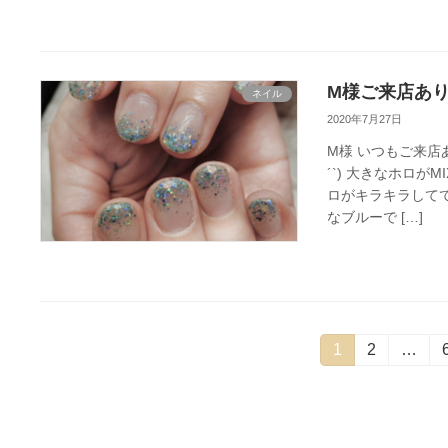
M様ご来店あり
ネイル
2020年7月27日
M様 いつもご来店
´`) 大きなホロ
ロがキラキラして
なブルーで […]
投
固
1
固
2
…
定
定
稿
ペ
ペ
ー
ー
ナ
ジ
ジ