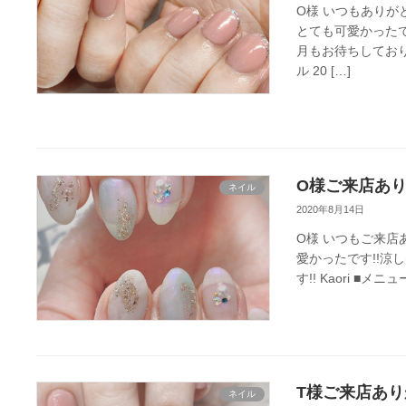
O様 いつもありが
とても可愛かったで
月もお待ちしておりま
ル 20 […]
O様ご来店あり
ネイル
2020年8月14日
O様 いつもご来店
愛かったです!!涼
す!! Kaori ■
T様ご来店あり
ネイル