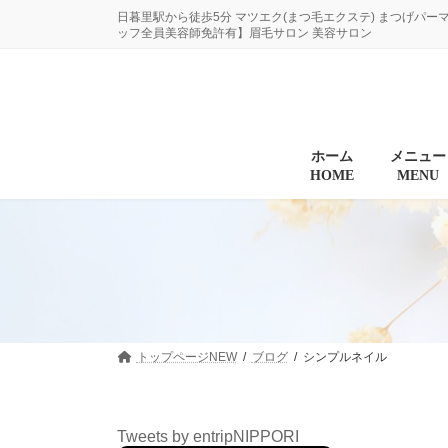
コ
ナ
日暮里駅から徒歩5分 マツエク(まつ毛エクステ) まつげパー
ン
ビ
ッフ全員美容師免許有】眉毛サロン 美容サロン
テ
ゲ
ン
ー
ツ
シ
へ
ョ
ス
ン
キ
に
ホーム
メニュー
HOME
MENU
ッ
移
プ
動
トップページNEW
ブログ
シンプルネイル
Tweets by entripNIPPORI