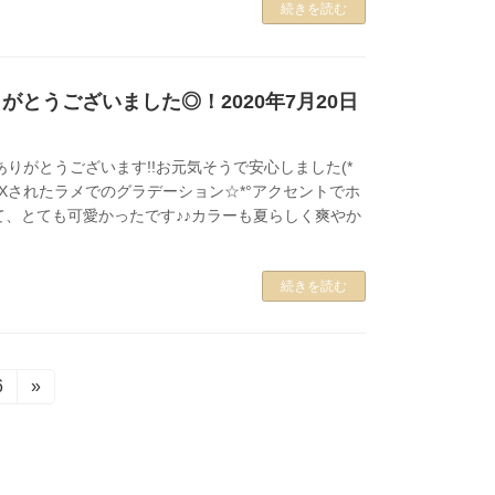
続きを読む
がとうございました◎！2020年7月20日
ありがとうございます!!お元気そうで安心しました(*
がMIXされたラメでのグラデーション☆*°アクセントでホ
て、とても可愛かったです♪♪カラーも夏らしく爽やか
続きを読む
固
6
»
定
ペ
ー
ジ